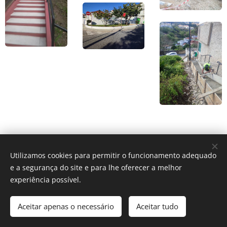
Utilizamos cookies para permitir o funcionamento adequado
e a segurança do site e para lhe oferecer a melhor
experiência possível.
Area Cosmopolita, Av. Sr. Jesus dos Navegantes, 2A, 2770-161
Paço de Arcos, 214 405 710
Aceitar apenas o necessário
Aceitar tudo
Desenvolvido por
Webnode
Cookies